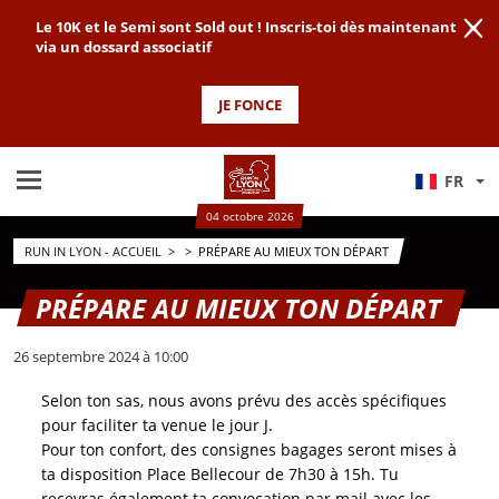
Le 10K et le Semi sont Sold out ! Inscris-toi dès maintenant
via un dossard associatif
JE FONCE
FR
04 octobre 2026
RUN IN LYON - ACCUEIL
>
>
PRÉPARE AU MIEUX TON DÉPART
PRÉPARE AU MIEUX TON DÉPART
26 septembre 2024 à 10:00
Selon ton sas, nous avons prévu des accès spécifiques
pour faciliter ta venue le jour J.
Pour ton confort, des consignes bagages seront mises à
ta disposition Place Bellecour de 7h30 à 15h. Tu
recevras également ta convocation par mail avec les